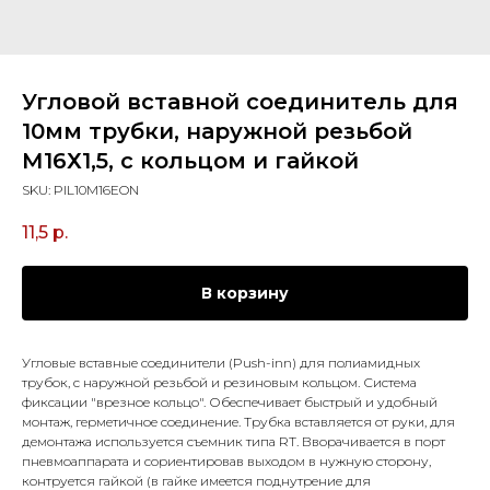
Угловой вставной соединитель для
10мм трубки, наружной резьбой
М16Х1,5, с кольцом и гайкой
SKU:
PIL10M16EON
11,5
р.
В корзину
Угловые вставные соединители (Push-inn) для полиамидных
трубок, с наружной резьбой и резиновым кольцом. Система
фиксации "врезное кольцо". Обеспечивает быстрый и удобный
монтаж, герметичное соединение. Трубка вставляется от руки, для
демонтажа используется съемник типа RT. Вворачивается в порт
пневмоаппарата и сориентировав выходом в нужную сторону,
контруется гайкой (в гайке имеется поднутрение для