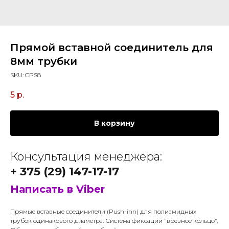
Прямой вставной соединитель для
8мм трубки
SKU:
CPS8
5
р.
В корзину
Консультация менеджера:
+ 375 (29) 147-17-17
Написать в Viber
Прямые вставные соединители (Push-inn) для полиамидных
трубок одинакового диаметра. Система фиксации "врезное кольцо".