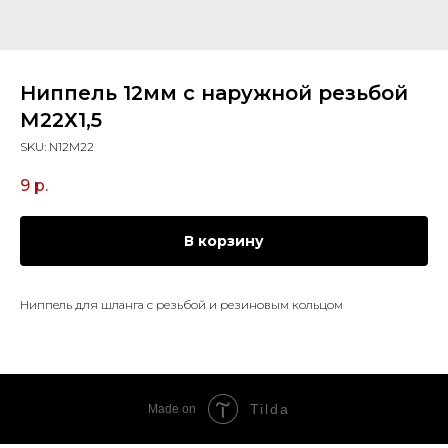
Ниппель 12мм с наружной резьбой
М22Х1,5
SKU:
N12M22
9
р.
В корзину
Ниппель для шланга с резьбой и резиновым кольцом
Tilda
Made on