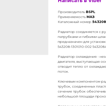
Написать в Viber
Производитель
BSPL
Применяемость
МАЗ
Каталожный номер
543208
Радиатор соединяется с р
патрубками и гибкими шла
предназначен для установк
543208-1301010-002 543208
Радиатор охлаждения - нез
двигателя, выступающая о
отводит тепло от охлажда
поток.
Ключевым компонентом рад
трубок, соединенных пласт
сечение трубок обеспечив
небольшой площади проход