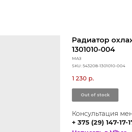
Радиатор охла
1301010-004
МАЗ
SKU:
543208-1301010-004
1 230
р.
Out of stock
Консультация ме
+ 375 (29) 147-17-1