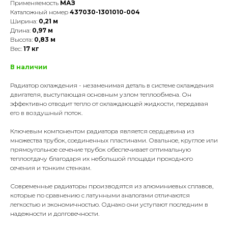
Применяемость
МАЗ
Каталожный номер
437030-1301010-004
Ширина:
0,21 м
Длина:
0,97 м
Высота:
0,83 м
Вес:
17 кг
В наличии
Радиатор охлаждения - незаменимая деталь в системе охлаждения
двигателя, выступающая основным узлом теплообмена. Он
эффективно отводит тепло от охлаждающей жидкости, передавая
его в воздушный поток.
Ключевым компонентом радиатора является сердцевина из
множества трубок, соединенных пластинами. Овальное, круглое или
прямоугольное сечение трубок обеспечивает оптимальную
теплоотдачу благодаря их небольшой площади проходного
сечения и тонким стенкам.
Современные радиаторы производятся из алюминиевых сплавов,
которые по сравнению с латунными аналогами отличаются
легкостью и экономичностью. Однако они уступают последним в
надежности и долговечности.