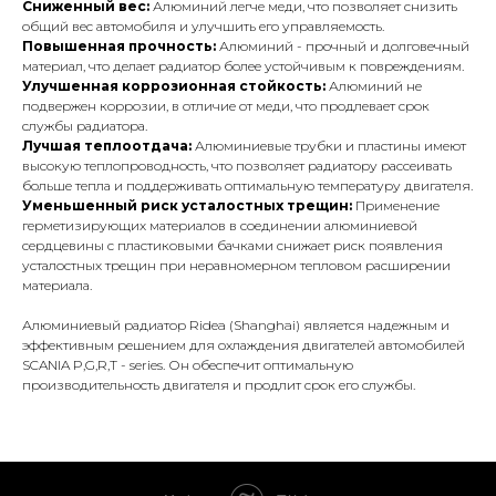
Сниженный вес:
Алюминий легче меди, что позволяет снизить
общий вес автомобиля и улучшить его управляемость.
Повышенная прочность:
Алюминий - прочный и долговечный
материал, что делает радиатор более устойчивым к повреждениям.
Улучшенная коррозионная стойкость:
Алюминий не
подвержен коррозии, в отличие от меди, что продлевает срок
службы радиатора.
Лучшая теплоотдача:
Алюминиевые трубки и пластины имеют
высокую теплопроводность, что позволяет радиатору рассеивать
больше тепла и поддерживать оптимальную температуру двигателя.
Уменьшенный риск усталостных трещин:
Применение
герметизирующих материалов в соединении алюминиевой
сердцевины с пластиковыми бачками снижает риск появления
усталостных трещин при неравномерном тепловом расширении
материала.
Алюминиевый радиатор Ridea (Shanghai) является надежным и
эффективным решением для охлаждения двигателей автомобилей
SCANIA P,G,R,T - series. Он обеспечит оптимальную
производительность двигателя и продлит срок его службы.