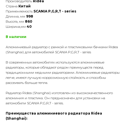
Производитель
Ridea
Страна
Китай
Применяемость
SCANIA P,G,R,T - series
Длинна, мм
998
Высота, мм
860
Ширина,мм
40
В наличии
Алюминиевый радиатор с рамкой и пластиковыми бачками Ridea
(Shanghai) для автомобилей SCANIA P,G,R,T - series
В современных автомобилях используются алюминиевые
радиаторы, которые обладают рядом преимуществ перед
традиционными медными радиаторами. Алюминиевые радиаторы
легче, имеют лучшую коррозионную стойкость и способны
рассеивать больше тепла.
Радиатор Ridea (Shanghai) изготовлен из высококачественного
алюминия и пластика. Он предназначен для установки на
автомобили SCANIA P,G,R,T - series.
Преимущества алюминиевого радиатора Ridea
(Shanghai):