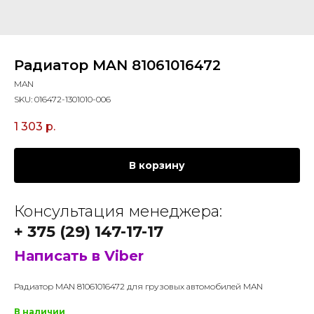
Радиатор MAN 81061016472
MAN
SKU:
016472-1301010-006
1 303
р.
В корзину
Консультация менеджера:
+ 375 (29) 147-17-17
Написать в Viber
Радиатор MAN 81061016472 для грузовых автомобилей MAN
В наличии