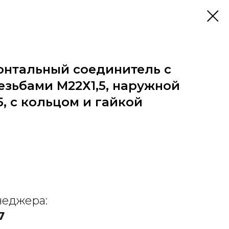
онтальный соединитель с
езьбами М22Х1,5, наружной
5, с кольцом и гайкой
неджера:
7