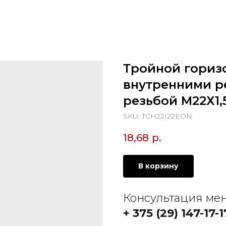
Тройной гориз
внутренними р
резьбой М22Х1,
SKU:
TCH22I22EON
18,68
р.
В корзину
Консультация ме
+ 375 (29) 147-17-1