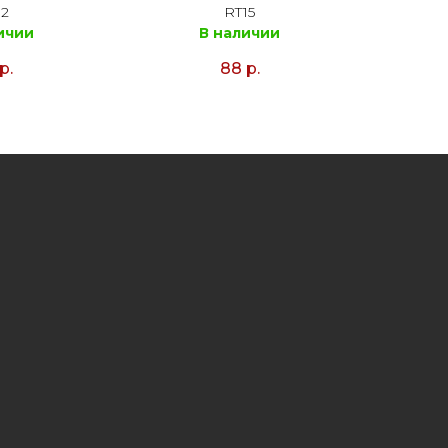
12
RT15
ичии
В наличии
р.
88
р.