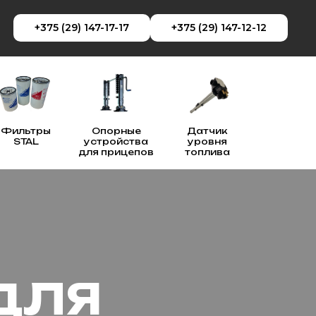
+375 (29) 147-17-17
+375 (29) 147-12-12
Фильтры
Опорные
Датчик
STAL
устройства
уровня
для прицепов
топлива
ДЛЯ