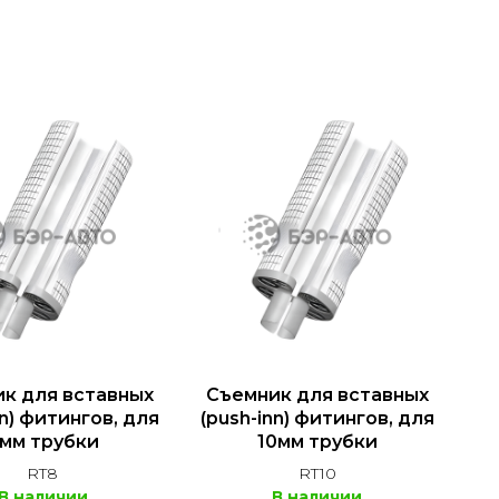
к для вставных
Съемник для вставных
nn) фитингов, для
(push-inn) фитингов, для
мм трубки
10мм трубки
RT8
RT10
В наличии
В наличии