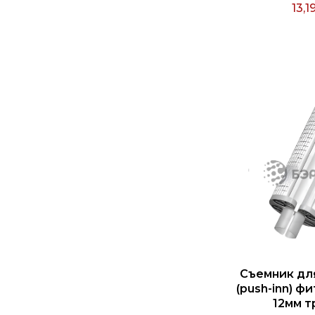
13,1
Съемник дл
(push-inn) ф
12мм т