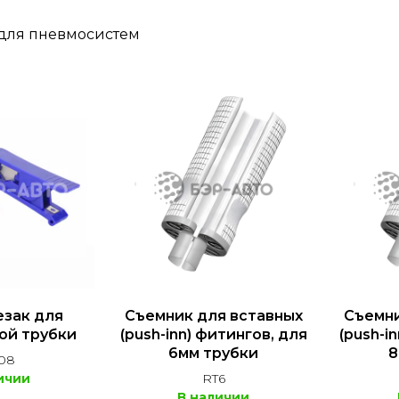
для пневмосистем
езак для
Съемник для вставных
Съемни
ой трубки
(push-inn) фитингов, для
(push-i
6мм трубки
8
08
ичии
RT6
В наличии