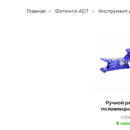
Главная
Фитинги ADT
Инструмент 
»
»
Ручной р
полиамидн
CT0
В нал