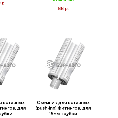
9
р.
88
р.
я вставных
Съемник для вставных
итингов, для
(push-inn) фитингов, для
рубки
15мм трубки